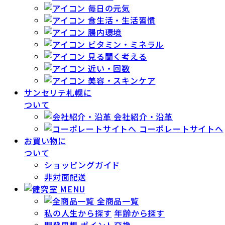
毎日の元気
食生活・生活習慣
腸内環境
ビタミン・ミネラル
見る聞く考える
近い・回数
美容・スキンケア
サンセリテ札幌に
ついて
会社紹介・沿革
コーポレートサイトへ
お買い物に
ついて
ショッピングガイド
非対面配送
MENU
全商品一覧
私の人生から探す
年齢から探す
開発思想
ポイント交換