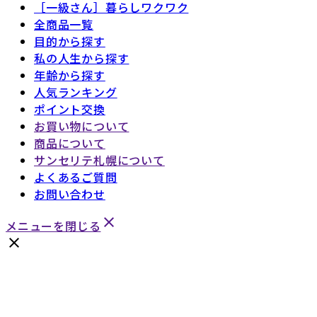
［一級さん］暮らしワクワク
全商品一覧
目的から探す
私の人生から探す
年齢から探す
人気ランキング
ポイント交換
お買い物について
商品について
サンセリテ札幌について
よくあるご質問
お問い合わせ
close
メニューを閉じる
close