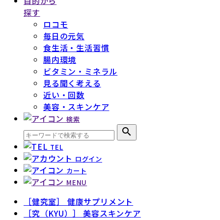
目的から
探す
ロコモ
毎日の元気
食生活・生活習慣
腸内環境
ビタミン・ミネラル
見る聞く考える
近い・回数
美容・スキンケア
検索
search
TEL
ログイン
カート
MENU
［健究室］ 健康サプリメント
［究（KYU）］ 美容スキンケア