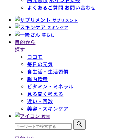
よくあるご質問
お問い合わせ
サプリメント
スキンケア
暮らし
目的から
探す
ロコモ
毎日の元気
食生活・生活習慣
腸内環境
ビタミン・ミネラル
見る聞く考える
近い・回数
美容・スキンケア
検索
search