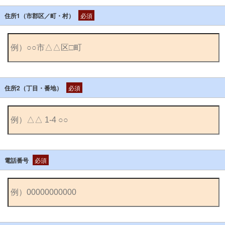
住所1（市郡区／町・村）
必須
住所2（丁目・番地）
必須
電話番号
必須